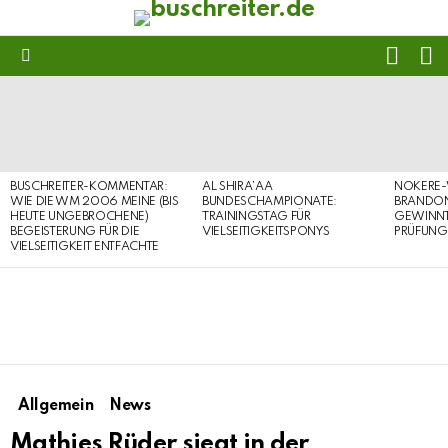
FOLL
S
US
Menu
LATEST
STORIES
BUSCHREITER-KOMMENTAR:
AL SHIRA’AA
NOKERE-
WIE DIE WM 2006 MEINE (BIS
BUNDESCHAMPIONATE:
BRANDON
HEUTE UNGEBROCHENE)
TRAININGSTAG FÜR
GEWINNT 
BEGEISTERUNG FÜR DIE
VIELSEITIGKEITSPONYS
PRÜFUNG
VIELSEITIGKEIT ENTFACHTE
Allgemein
News
Mathies Rüder siegt in der