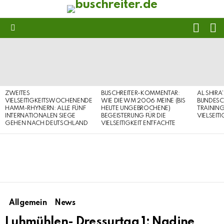
FOLL
S
US
Menu
LATEST
STORIES
ZWEITES
BUSCHREITER-KOMMENTAR:
AL SHIRA
VIELSEITIGKEITSWOCHENENDE
WIE DIE WM 2006 MEINE (BIS
BUNDESC
HAMM-RHYNERN: ALLE FÜNF
HEUTE UNGEBROCHENE)
TRAININ
INTERNATIONALEN SIEGE
BEGEISTERUNG FÜR DIE
VIELSEIT
GEHEN NACH DEUTSCHLAND
VIELSEITIGKEIT ENTFACHTE
Allgemein
News
Luhmühlen- Dressurtag 1: Nadine