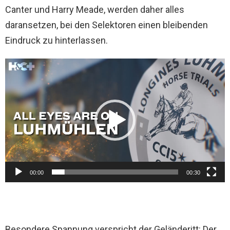
Canter und Harry Meade, werden daher alles
daransetzen, bei den Selektoren einen bleibenden
Eindruck zu hinterlassen.
V
i
d
e
o
-
P
l
00:00
00:30
a
y
e
Besondere Spannung verspricht der Geländeritt: Der