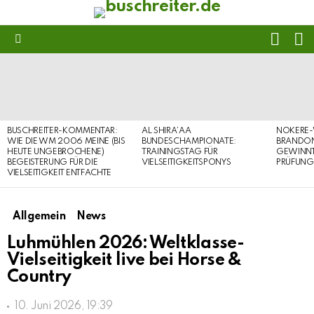
FOLL
S
US
Menu
LATEST
STORIES
BUSCHREITER-KOMMENTAR:
AL SHIRA’AA
NOKERE-
WIE DIE WM 2006 MEINE (BIS
BUNDESCHAMPIONATE:
BRANDON
HEUTE UNGEBROCHENE)
TRAININGSTAG FÜR
GEWINNT 
BEGEISTERUNG FÜR DIE
VIELSEITIGKEITSPONYS
PRÜFUNG
VIELSEITIGKEIT ENTFACHTE
Allgemein
News
Luhmühlen 2026: Weltklasse-
Vielseitigkeit live bei Horse &
Country
10. Juni 2026, 19:39