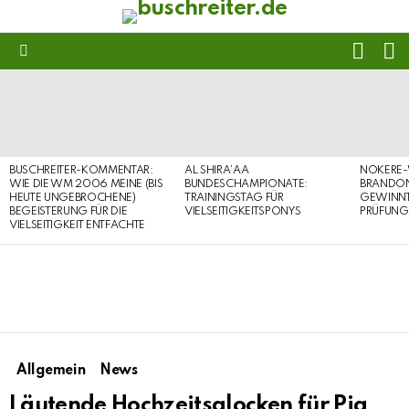
FOLL
S
US
Menu
LATEST
STORIES
BUSCHREITER-KOMMENTAR:
AL SHIRA’AA
NOKERE-
WIE DIE WM 2006 MEINE (BIS
BUNDESCHAMPIONATE:
BRANDON
HEUTE UNGEBROCHENE)
TRAININGSTAG FÜR
GEWINNT 
BEGEISTERUNG FÜR DIE
VIELSEITIGKEITSPONYS
PRÜFUNG
VIELSEITIGKEIT ENTFACHTE
Allgemein
News
Läutende Hochzeitsglocken für Pia