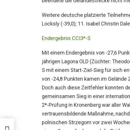
beendete die Geländestrecke nicht me
Weitere deutsche platzierte Teilnehmer
Locksly (-39,0); 11. Isabel Christin Dal
Endergebnis CCI3*-S
Mit einem Endergebnis von -27,6 Punk
jährigen Lagona OLD (Züchter: Theodor
S mit einem Start-Ziel-Sieg für sich 
von -24,8 Punkten kamen im Gelände 2,
Doch auch diese Zeitfehler konnten d
gemeinsamen Sieg in einer internation
2*-Prüfung in Kronenberg war aller Wah
vertrauensbildende Maßnahme, nachde
polnischen Strzegom vor zwei Woche
Sieg