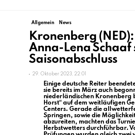
Allgemein
News
Kronenberg (NED):
Anna-Lena Schaaf 
Saisonabschluss
29. Oktober 2023, 22:01
Einige deutsche Reiter beendet
sie bereits im März auch begon
niederländischen Kronenberg b
Horst“ auf dem weitläufigen G
Centers. Gerade die allwetterf
Springen, sowie die Möglichkei
abzureiten, machten das Turnier
Herbstwetters durchführbar. V
Prüfungen wurden gleich zwei 