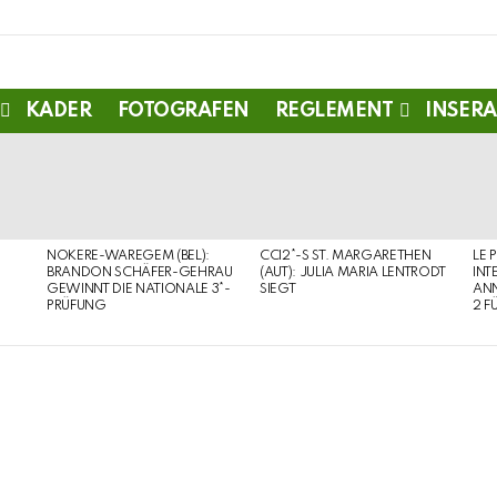
KADER
FOTOGRAFEN
REGLEMENT
INSERA
NOKERE-WAREGEM (BEL):
CCI2*-S ST. MARGARETHEN
LE 
BRANDON SCHÄFER-GEHRAU
(AUT): JULIA MARIA LENTRODT
INT
GEWINNT DIE NATIONALE 3*-
SIEGT
ANN
PRÜFUNG
2 F