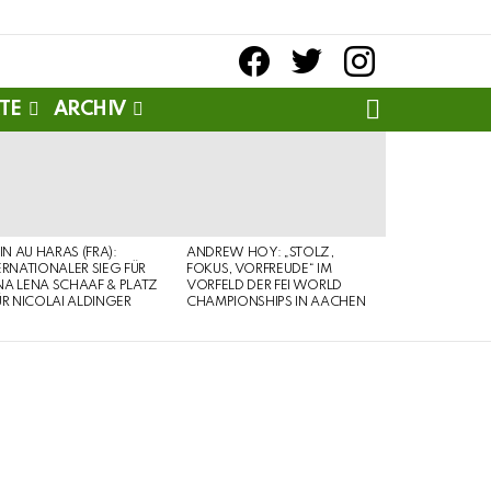
facebook
twitter
instagram
SEARCH
TE
ARCHIV
PIN AU HARAS (FRA):
ANDREW HOY: „STOLZ,
ERNATIONALER SIEG FÜR
FOKUS, VORFREUDE“ IM
A LENA SCHAAF & PLATZ
VORFELD DER FEI WORLD
ÜR NICOLAI ALDINGER
CHAMPIONSHIPS IN AACHEN