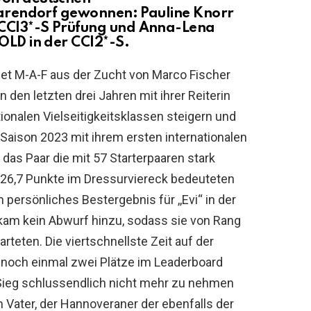
 Warendorf gewonnen: Pauline Knorr
 CCI3*-S Prüfung und Anna-Lena
OLD in der CCI2*-S.
let M-A-F aus der Zucht von Marco Fischer
n den letzten drei Jahren mit ihrer Reiterin
tionalen Vielseitigkeitsklassen steigern und
 Saison 2023 mit ihrem ersten internationalen
 das Paar die mit 57 Starterpaaren stark
-26,7 Punkte im Dressurviereck bedeuteten
persönliches Bestergebnis für ,,Evi“ in der
n kam kein Abwurf hinzu, sodass sie von Rang
rteten. Die viertschnellste Zeit auf der
F noch einmal zwei Plätze im Leaderboard
 Sieg schlussendlich nicht mehr zu nehmen
m Vater, der Hannoveraner der ebenfalls der