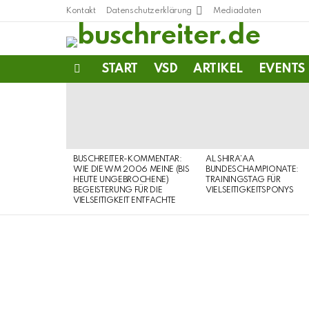
Kontakt
Datenschutzerklärung
Mediadaten
START
VSD
ARTIKEL
EVENTS
Menu
LATEST
STORIES
BUSCHREITER-KOMMENTAR:
AL SHIRA’AA
WIE DIE WM 2006 MEINE (BIS
BUNDESCHAMPIONATE:
HEUTE UNGEBROCHENE)
TRAININGSTAG FÜR
BEGEISTERUNG FÜR DIE
VIELSEITIGKEITSPONYS
VIELSEITIGKEIT ENTFACHTE