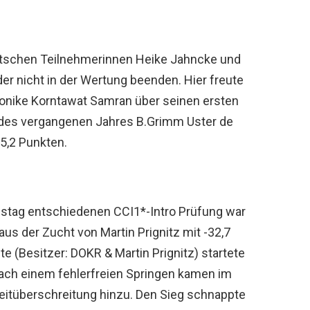
eutschen Teilnehmerinnen Heike Jahncke und
er nicht in der Wertung beenden. Hier freute
ionike Korntawat Samran über seinen ersten
des vergangenen Jahres B.Grimm Uster de
5,2 Punkten.
mstag entschiedenen CCI1*-Intro Prüfung war
us der Zucht von Martin Prignitz mit -32,7
te (Besitzer: DOKR & Martin Prignitz) startete
nach einem fehlerfreien Springen kamen im
 Zeitüberschreitung hinzu. Den Sieg schnappte