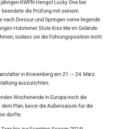
7-jährigen KWPN Hengst Lucky One bei
 Er beendete die Prüfung mit seinem
ie nach Dressur und Springen vorne liegende
hrigen Holsteiner Stute Kiss Me im Gelände
ehmen, sodass sie die Führungsposition nicht
ranstalter in Kronenberg am 21. – 24. März
staltung auszurichten.
menden Wochenende in Europa noch die
uf dem Plan, bevor die Außensaison für die
in dürfte.
 Tage bis zur Eventing-Season 2024!