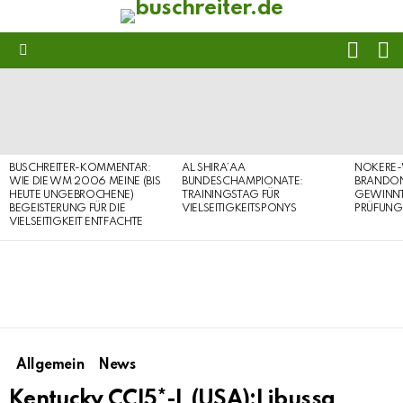
FOLL
S
US
Menu
LATEST
STORIES
BUSCHREITER-KOMMENTAR:
AL SHIRA’AA
NOKERE-
WIE DIE WM 2006 MEINE (BIS
BUNDESCHAMPIONATE:
BRANDON
HEUTE UNGEBROCHENE)
TRAININGSTAG FÜR
GEWINNT 
BEGEISTERUNG FÜR DIE
VIELSEITIGKEITSPONYS
PRÜFUNG
VIELSEITIGKEIT ENTFACHTE
Allgemein
News
Kentucky CCI5*-L (USA):Libussa