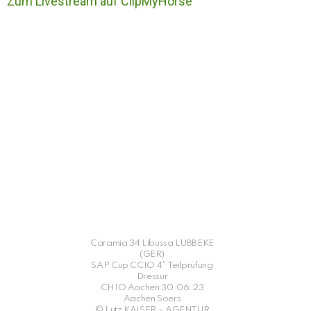
Zum Livestream auf ClipMyHorse
Caramia 34 Libussa LÜBBEKE
(GER)
SAP Cup CCIO 4* Teilprüfung
Dressur
CHIO Aachen 30.06.23
Aachen Soers
© Lutz KAISER – AGENTUR