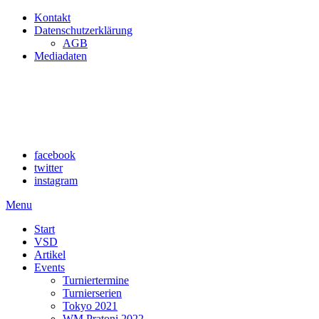
Kontakt
Datenschutzerklärung
AGB
Mediadaten
facebook
twitter
instagram
Menu
Start
VSD
Artikel
Events
Turniertermine
Turnierserien
Tokyo 2021
WM Pratoni 2022