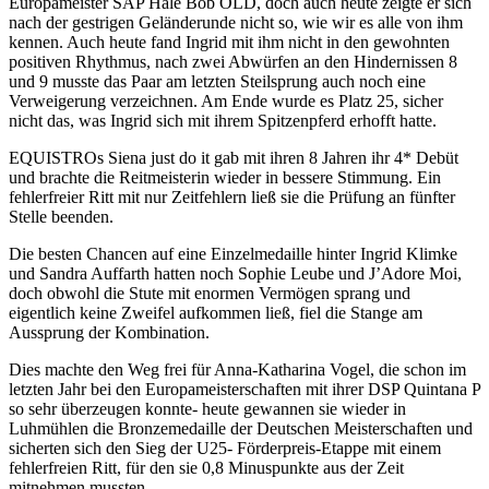
Europameister SAP Hale Bob OLD, doch auch heute zeigte er sich
nach der gestrigen Geländerunde nicht so, wie wir es alle von ihm
kennen. Auch heute fand Ingrid mit ihm nicht in den gewohnten
positiven Rhythmus, nach zwei Abwürfen an den Hindernissen 8
und 9 musste das Paar am letzten Steilsprung auch noch eine
Verweigerung verzeichnen. Am Ende wurde es Platz 25, sicher
nicht das, was Ingrid sich mit ihrem Spitzenpferd erhofft hatte.
EQUISTROs Siena just do it gab mit ihren 8 Jahren ihr 4* Debüt
und brachte die Reitmeisterin wieder in bessere Stimmung. Ein
fehlerfreier Ritt mit nur Zeitfehlern ließ sie die Prüfung an fünfter
Stelle beenden.
Die besten Chancen auf eine Einzelmedaille hinter Ingrid Klimke
und Sandra Auffarth hatten noch Sophie Leube und J’Adore Moi,
doch obwohl die Stute mit enormen Vermögen sprang und
eigentlich keine Zweifel aufkommen ließ, fiel die Stange am
Aussprung der Kombination.
Dies machte den Weg frei für Anna-Katharina Vogel, die schon im
letzten Jahr bei den Europameisterschaften mit ihrer DSP Quintana P
so sehr überzeugen konnte- heute gewannen sie wieder in
Luhmühlen die Bronzemedaille der Deutschen Meisterschaften und
sicherten sich den Sieg der U25- Förderpreis-Etappe mit einem
fehlerfreien Ritt, für den sie 0,8 Minuspunkte aus der Zeit
mitnehmen mussten.