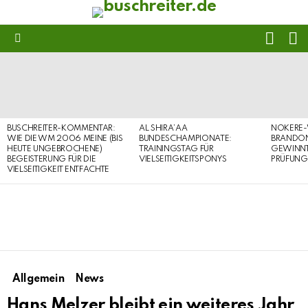
FOLL
S
US
Menu
LATEST
STORIES
BUSCHREITER-KOMMENTAR:
AL SHIRA’AA
NOKERE-
WIE DIE WM 2006 MEINE (BIS
BUNDESCHAMPIONATE:
BRANDON
HEUTE UNGEBROCHENE)
TRAININGSTAG FÜR
GEWINNT 
BEGEISTERUNG FÜR DIE
VIELSEITIGKEITSPONYS
PRÜFUNG
VIELSEITIGKEIT ENTFACHTE
Allgemein
News
Hans Melzer bleibt ein weiteres Jahr