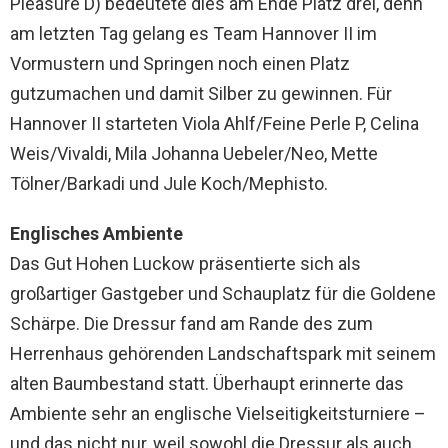
Pleasure D) bedeutete dies am Ende Platz drei, denn
am letzten Tag gelang es Team Hannover II im
Vormustern und Springen noch einen Platz
gutzumachen und damit Silber zu gewinnen. Für
Hannover II starteten Viola Ahlf/Feine Perle P, Celina
Weis/Vivaldi, Mila Johanna Uebeler/Neo, Mette
Tölner/Barkadi und Jule Koch/Mephisto.
Englisches Ambiente
Das Gut Hohen Luckow präsentierte sich als
großartiger Gastgeber und Schauplatz für die Goldene
Schärpe. Die Dressur fand am Rande des zum
Herrenhaus gehörenden Landschaftspark mit seinem
alten Baumbestand statt. Überhaupt erinnerte das
Ambiente sehr an englische Vielseitigkeitsturniere –
und das nicht nur, weil sowohl die Dressur als auch