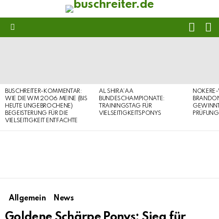
FOLL
S
US
Menu
LATEST
STORIES
BUSCHREITER-KOMMENTAR:
AL SHIRA’AA
NOKERE-
WIE DIE WM 2006 MEINE (BIS
BUNDESCHAMPIONATE:
BRANDON
HEUTE UNGEBROCHENE)
TRAININGSTAG FÜR
GEWINNT 
BEGEISTERUNG FÜR DIE
VIELSEITIGKEITSPONYS
PRÜFUNG
VIELSEITIGKEIT ENTFACHTE
Allgemein
News
Goldene Schärpe Ponys: Sieg für