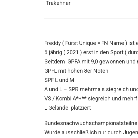
Trakehner
Freddy ( Fürst Unique = FN Name ) ist
6 jährig ( 2021 ) erst in den Sport.( du
Seitdem GPFA mit 9,0 gewonnen und m
GPFL mit hohen 8er Noten
SPF L und M
A und L – SPR mehrmals siegreich und 
VS / Kombi A*+** siegreich und mehrfa
L Gelände platziert
Bundesnachwuchschampionatsteilnehm
Wurde ausschließlich nur durch Jugend