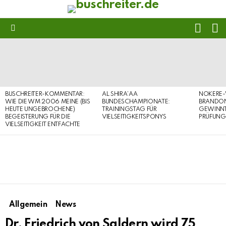
FOLL
S
US
Menu
LATEST
STORIES
BUSCHREITER-KOMMENTAR:
AL SHIRA’AA
NOKERE-
WIE DIE WM 2006 MEINE (BIS
BUNDESCHAMPIONATE:
BRANDON
HEUTE UNGEBROCHENE)
TRAININGSTAG FÜR
GEWINNT 
BEGEISTERUNG FÜR DIE
VIELSEITIGKEITSPONYS
PRÜFUNG
VIELSEITIGKEIT ENTFACHTE
Allgemein
News
Dr. Friedrich von Saldern wird 75