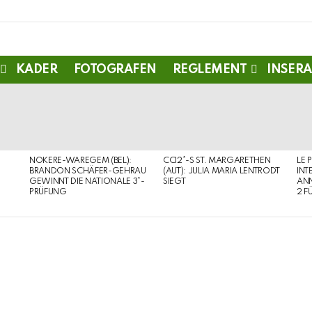
KADER
FOTOGRAFEN
REGLEMENT
INSERA
NOKERE-WAREGEM (BEL):
CCI2*-S ST. MARGARETHEN
LE 
BRANDON SCHÄFER-GEHRAU
(AUT): JULIA MARIA LENTRODT
INT
GEWINNT DIE NATIONALE 3*-
SIEGT
ANN
PRÜFUNG
2 F