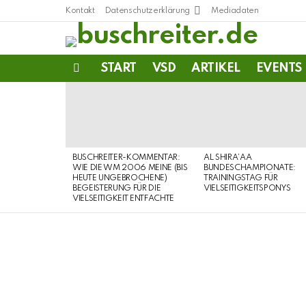
Kontakt
Datenschutzerklärung
Mediadaten
START
VSD
ARTIKEL
EVENTS
Menu
LATEST
STORIES
BUSCHREITER-KOMMENTAR:
AL SHIRA’AA
WIE DIE WM 2006 MEINE (BIS
BUNDESCHAMPIONATE:
HEUTE UNGEBROCHENE)
TRAININGSTAG FÜR
BEGEISTERUNG FÜR DIE
VIELSEITIGKEITSPONYS
VIELSEITIGKEIT ENTFACHTE