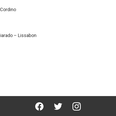
 Cordino
iarado – Lissabon
facebook
twitter
instagram