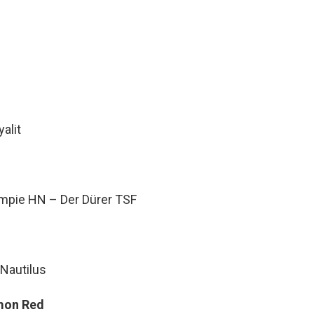
alit
ympie HN – Der Dürer TSF
 Nautilus
mon Red