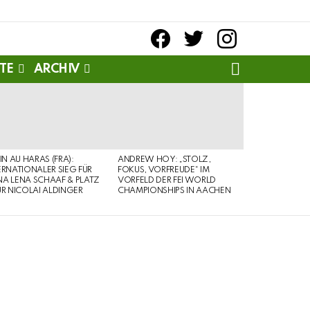
facebook
twitter
instagram
SEARCH
TE
ARCHIV
PIN AU HARAS (FRA):
ANDREW HOY: „STOLZ,
ERNATIONALER SIEG FÜR
FOKUS, VORFREUDE“ IM
A LENA SCHAAF & PLATZ
VORFELD DER FEI WORLD
ÜR NICOLAI ALDINGER
CHAMPIONSHIPS IN AACHEN