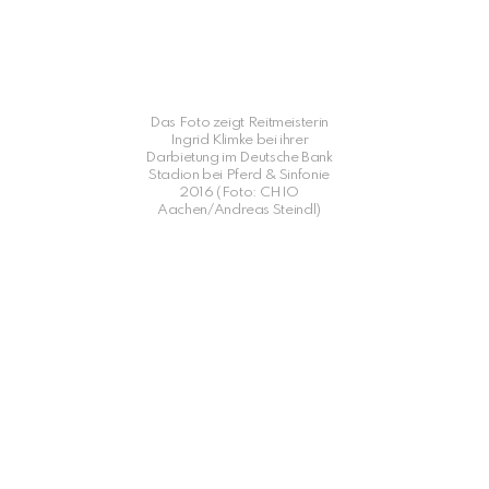
Das Foto zeigt Reitmeisterin
Ingrid Klimke bei ihrer
Darbietung im Deutsche Bank
Stadion bei Pferd & Sinfonie
2016 (Foto: CHIO
Aachen/Andreas Steindl)