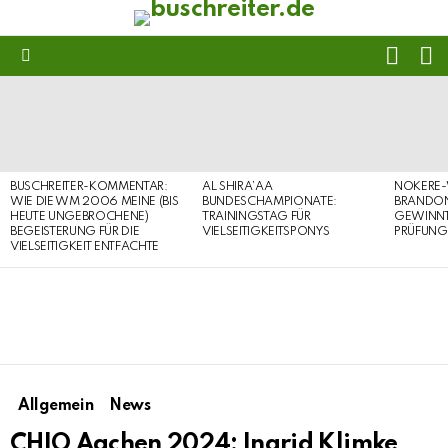
FOLL
S
US
Menu
LATEST
STORIES
BUSCHREITER-KOMMENTAR:
AL SHIRA’AA
NOKERE-
WIE DIE WM 2006 MEINE (BIS
BUNDESCHAMPIONATE:
BRANDON
HEUTE UNGEBROCHENE)
TRAININGSTAG FÜR
GEWINNT 
BEGEISTERUNG FÜR DIE
VIELSEITIGKEITSPONYS
PRÜFUNG
VIELSEITIGKEIT ENTFACHTE
Allgemein
News
CHIO Aachen 2024: Ingrid Klimke