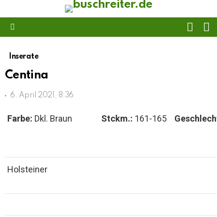
FOLL
S
US
Menu
Inserate
Centina
6. April 2021, 8:36
Farbe:
Dkl. Braun
Stckm.:
161-165
Geschlech
Holsteiner