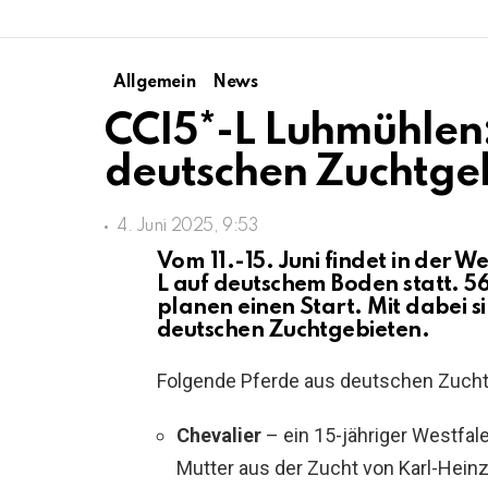
Allgemein
News
CCI5*-L Luhmühlen:
deutschen Zuchtge
4. Juni 2025, 9:53
Vom 11.-15. Juni findet in der W
L auf deutschem Boden statt. 5
planen einen Start. Mit dabei s
deutschen Zuchtgebieten.
Folgende Pferde aus deutschen Zuchtg
Chevalier
– ein 15-jähriger Westfale
Mutter aus der Zucht von Karl-Heinz