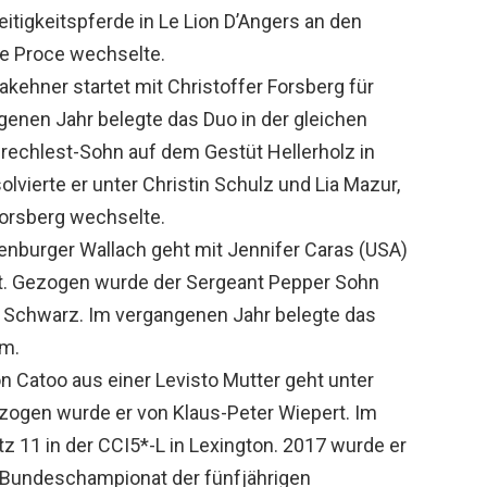
itigkeitspferde in Le Lion D’Angers an den
lle Proce wechselte.
akehner startet mit Christoffer Forsberg für
enen Jahr belegte das Duo in der gleichen
erechlest-Sohn auf dem Gestüt Hellerholz in
lvierte er unter Christin Schulz und Lia Mazur,
 Forsberg wechselte.
enburger Wallach geht mit Jennifer Caras (USA)
art. Gezogen wurde der Sergeant Pepper Sohn
a Schwarz. Im vergangenen Jahr belegte das
im.
n Catoo aus einer Levisto Mutter geht unter
ezogen wurde er von Klaus-Peter Wiepert. Im
z 11 in der CCI5*-L in Lexington. 2017 wurde er
 Bundeschampionat der fünfjährigen