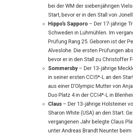
bei der WM der siebenjährigen Vielse
Start, bevor er in den Stall von Jone
Hippo’s
Sapporo
– Der 17-jährige Tr
Schweden in Luhmühlen. Im vergang
Prüfung Rang 25. Geboren ist der P
Alveslohe. Die ersten Prüfungen abso
bevor er in den Stall zu Christoffer
Sommersby
– Der 13-jährige Meckl
in seiner ersten CCI5*-L an den St
aus einer D’Olympic Mutter von Anj
Duo Platz 4 in der CCI4*-L in Blenhe
Claus
– Der 13-jährige Holsteiner vo
Sharon White (USA) an den Start. G
vergangenen Jahr belegte Claus Plat
unter Andreas Brandt Neunter beim