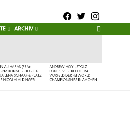
facebook
twitter
instagram
SEARCH
TE
ARCHIV
PIN AU HARAS (FRA):
ANDREW HOY: „STOLZ,
ERNATIONALER SIEG FÜR
FOKUS, VORFREUDE“ IM
A LENA SCHAAF & PLATZ
VORFELD DER FEI WORLD
ÜR NICOLAI ALDINGER
CHAMPIONSHIPS IN AACHEN