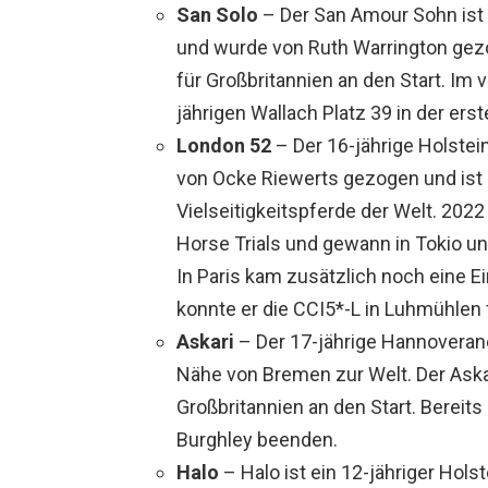
San
Solo
– Der San Amour Sohn ist 
und wurde von Ruth Warrington gezo
für Großbritannien an den Start. Im
jährigen Wallach Platz 39 in der er
London 52
– Der 16-jährige Holstei
von Ocke Riewerts gezogen und ist a
Vielseitigkeitspferde der Welt. 202
Horse Trials und gewann in Tokio u
In Paris kam zusätzlich noch eine E
konnte er die CCI5*-L in Luhmühlen 
Askari
– Der 17-jährige Hannoverane
Nähe von Bremen zur Welt. Der Ask
Großbritannien an den Start. Bereits
Burghley beenden.
Halo
– Halo ist ein 12-jähriger Hol