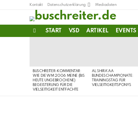
Kontakt
Datenschutzerklärung
Mediadaten
START
VSD
ARTIKEL
EVENTS
Menu
LATEST
STORIES
BUSCHREITER-KOMMENTAR:
AL SHIRA’AA
WIE DIE WM 2006 MEINE (BIS
BUNDESCHAMPIONATE:
HEUTE UNGEBROCHENE)
TRAININGSTAG FÜR
BEGEISTERUNG FÜR DIE
VIELSEITIGKEITSPONYS
VIELSEITIGKEIT ENTFACHTE