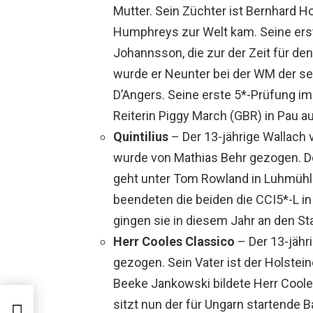
Mutter. Sein Züchter ist Bernhard 
Humphreys zur Welt kam. Seine erst
Johannsson, die zur der Zeit für de
wurde er Neunter bei der WM der sec
D’Angers. Seine erste 5*-Prüfung i
Reiterin Piggy March (GBR) in Pau au
Quintilius
– Der 13-jährige Wallac
wurde von Mathias Behr gezogen. De
geht unter Tom Rowland in Luhmühlen
beendeten die beiden die CCI5*-L i
gingen sie in diesem Jahr an den St
Herr Cooles Classico
– Der 13-jähr
gezogen. Sein Vater ist der Holstei
Beeke Jankowski bildete Herr Cooles
sitzt nun der für Ungarn startende 
IO