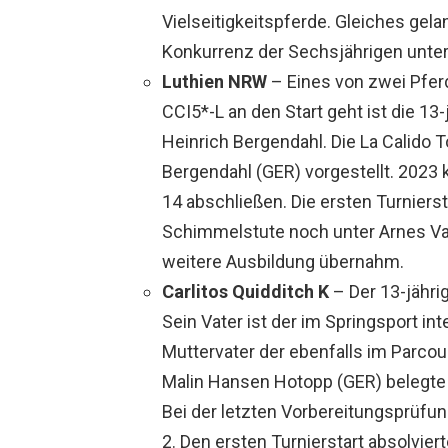
Vielseitigkeitspferde. Gleiches gel
Konkurrenz der Sechsjährigen unter
Luthien NRW
– Eines von zwei Pferd
CCI5*-L an den Start geht ist die 1
Heinrich Bergendahl. Die La Calido 
Bergendahl (GER) vorgestellt. 2023 
14 abschließen. Die ersten Turniers
Schimmelstute noch unter Arnes Vat
weitere Ausbildung übernahm.
Carlitos Quidditch K
– Der 13-jähri
Sein Vater ist der im Springsport in
Muttervater der ebenfalls im Parcou
Malin Hansen Hotopp (GER) belegte e
Bei der letzten Vorbereitungsprüfun
2. Den ersten Turnierstart absolviert