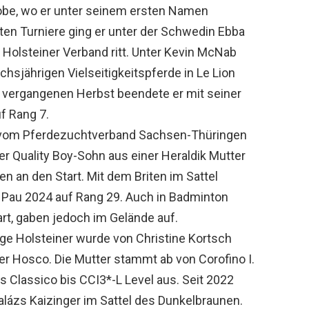
Hobe, wo er unter seinem ersten Namen
en Turniere ging er unter der Schwedin Ebba
n Holsteiner Verband ritt. Unter Kevin McNab
hsjährigen Vielseitigkeitspferde in Le Lion
m vergangenen Herbst beendete er mit seiner
f Rang 7.
h vom Pferdezuchtverband Sachsen-Thüringen
r Quality Boy-Sohn aus einer Heraldik Mutter
 an den Start. Mit dem Briten im Sattel
n Pau 2024 auf Rang 29. Auch in Badminton
art, gaben jedoch im Gelände auf.
ige Holsteiner wurde von Christine Kortsch
ner Hosco. Die Mutter stammt ab von Corofino I.
 Classico bis CCI3*-L Level aus. Seit 2022
Balázs Kaizinger im Sattel des Dunkelbraunen.