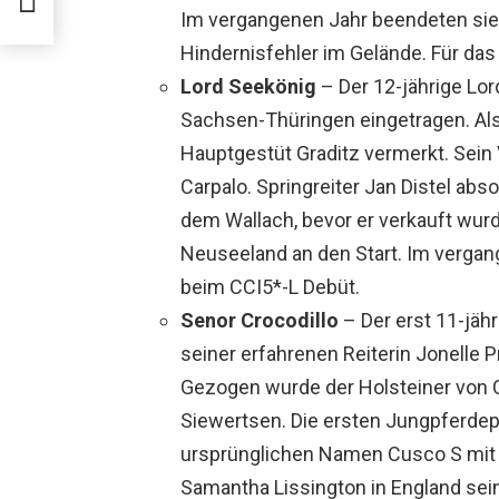
Im vergangenen Jahr beendeten sie 
Hindernisfehler im Gelände. Für das 
Lord Seekönig
– Der 12-jährige Lo
Sachsen-Thüringen eingetragen. Als
Hauptgestüt Graditz vermerkt. Sein V
Carpalo. Springreiter Jan Distel abs
dem Wallach, bevor er verkauft wurd
Neuseeland an den Start. Im vergan
beim CCI5*-L Debüt.
Senor Crocodillo
– Der erst 11-jäh
seiner erfahrenen Reiterin Jonelle P
Gezogen wurde der Holsteiner von C
Siewertsen. Die ersten Jungpferdep
ursprünglichen Namen Cusco S mit Ti
Samantha Lissington in England seine 