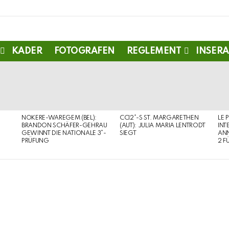
KADER
FOTOGRAFEN
REGLEMENT
INSERA
NOKERE-WAREGEM (BEL):
CCI2*-S ST. MARGARETHEN
LE 
BRANDON SCHÄFER-GEHRAU
(AUT): JULIA MARIA LENTRODT
INT
GEWINNT DIE NATIONALE 3*-
SIEGT
ANN
PRÜFUNG
2 F