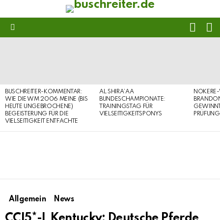
FOLL
S
US
Menu
LATEST
STORIES
BUSCHREITER-KOMMENTAR:
AL SHIRA’AA
NOKERE-
WIE DIE WM 2006 MEINE (BIS
BUNDESCHAMPIONATE:
BRANDON
HEUTE UNGEBROCHENE)
TRAININGSTAG FÜR
GEWINNT 
BEGEISTERUNG FÜR DIE
VIELSEITIGKEITSPONYS
PRÜFUNG
VIELSEITIGKEIT ENTFACHTE
Allgemein
News
CCI5*-L Kentucky: Deutsche Pferde