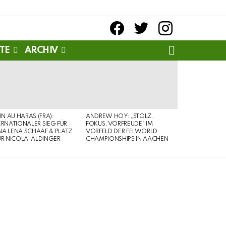
facebook
twitter
instagram
SEARCH
TE
ARCHIV
PIN AU HARAS (FRA):
ANDREW HOY: „STOLZ,
ERNATIONALER SIEG FÜR
FOKUS, VORFREUDE“ IM
A LENA SCHAAF & PLATZ
VORFELD DER FEI WORLD
ÜR NICOLAI ALDINGER
CHAMPIONSHIPS IN AACHEN