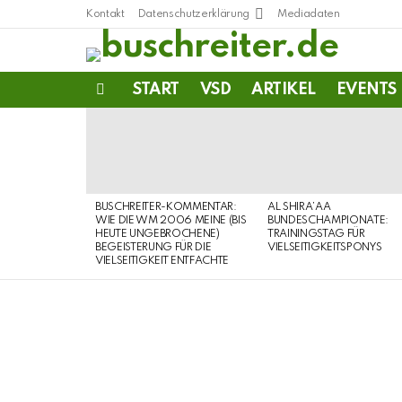
Kontakt
Datenschutzerklärung
Mediadaten
START
VSD
ARTIKEL
EVENTS
Menu
LATEST
STORIES
BUSCHREITER-KOMMENTAR:
AL SHIRA’AA
WIE DIE WM 2006 MEINE (BIS
BUNDESCHAMPIONATE:
HEUTE UNGEBROCHENE)
TRAININGSTAG FÜR
BEGEISTERUNG FÜR DIE
VIELSEITIGKEITSPONYS
VIELSEITIGKEIT ENTFACHTE