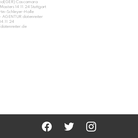
rid(GER) Cascamara
Masters 14.11.24 Stuttgart
in-Schleyer-Halle
– AGENTUR datenreiter
14.11.24
/datenreiter.de
facebook
twitter
instagram