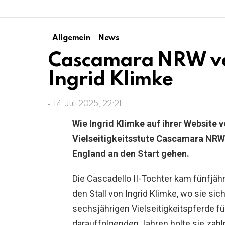
Allgemein
News
Cascamara NRW ver
Ingrid Klimke
14. Juli 2025, 22:21
Wie Ingrid Klimke auf ihrer Website v
Vielseitigkeitsstute Cascamara NRW e
England an den Start gehen.
Die Cascadello II-Tochter kam fünfjäh
den Stall von Ingrid Klimke, wo sie si
sechsjährigen Vielseitigkeitspferde fü
darauffolgenden Jahren holte sie zahlr