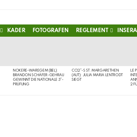
KADER
FOTOGRAFEN
REGLEMENT
INSERA
NOKERE-WAREGEM (BEL):
CCI2*-S ST. MARGARETHEN
LE 
BRANDON SCHÄFER-GEHRAU
(AUT): JULIA MARIA LENTRODT
INT
GEWINNT DIE NATIONALE 3*-
SIEGT
ANN
PRÜFUNG
2 F