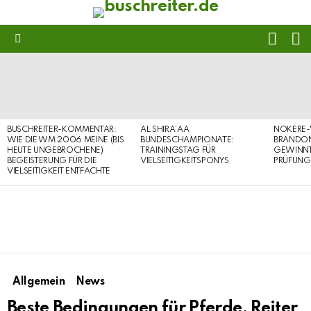
FOLL
S
US
Menu
LATEST
STORIES
BUSCHREITER-KOMMENTAR:
AL SHIRA’AA
NOKERE-
WIE DIE WM 2006 MEINE (BIS
BUNDESCHAMPIONATE:
BRANDON
HEUTE UNGEBROCHENE)
TRAININGSTAG FÜR
GEWINNT 
BEGEISTERUNG FÜR DIE
VIELSEITIGKEITSPONYS
PRÜFUNG
VIELSEITIGKEIT ENTFACHTE
Allgemein
News
Beste Bedingungen für Pferde, Reiter