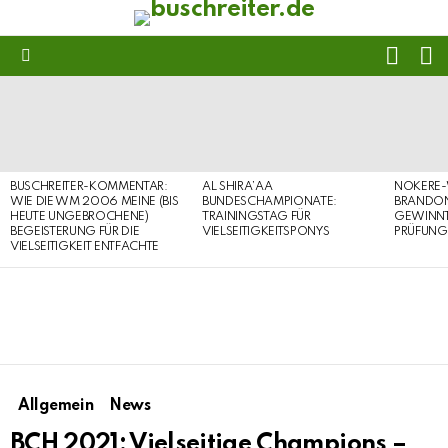
FOLL
S
US
Menu
LATEST
STORIES
BUSCHREITER-KOMMENTAR:
AL SHIRA’AA
NOKERE-
WIE DIE WM 2006 MEINE (BIS
BUNDESCHAMPIONATE:
BRANDON
HEUTE UNGEBROCHENE)
TRAININGSTAG FÜR
GEWINNT 
BEGEISTERUNG FÜR DIE
VIELSEITIGKEITSPONYS
PRÜFUNG
VIELSEITIGKEIT ENTFACHTE
Allgemein
News
BCH 2021: Vielseitige Champions –