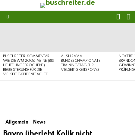
FOLL
S
US
Menu
LATEST
STORIES
BUSCHREITER-KOMMENTAR:
AL SHIRA’AA
NOKERE-
WIE DIE WM 2006 MEINE (BIS
BUNDESCHAMPIONATE:
BRANDON
HEUTE UNGEBROCHENE)
TRAININGSTAG FÜR
GEWINNT 
BEGEISTERUNG FÜR DIE
VIELSEITIGKEITSPONYS
PRÜFUNG
VIELSEITIGKEIT ENTFACHTE
Allgemein
News
Bayro überlebt Kolik nicht