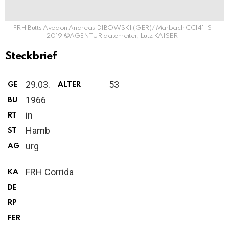
FRH Butts Avedon Andreas DIBOWSKI (GER)/ Marbach CCI4*-S
2019 ©AGENTUR datenreiter, Lutz KAISER
Steckbrief
29.03.
53
GE
ALTER
1966
BU
in
RT
Hamb
ST
urg
AG
FRH Corrida
KA
DE
RP
FER