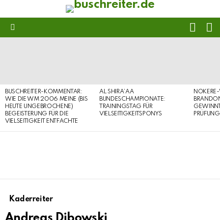
FOLL
S
US
Menu
LATEST
STORIES
BUSCHREITER-KOMMENTAR:
AL SHIRA’AA
NOKERE-
WIE DIE WM 2006 MEINE (BIS
BUNDESCHAMPIONATE:
BRANDON
HEUTE UNGEBROCHENE)
TRAININGSTAG FÜR
GEWINNT 
BEGEISTERUNG FÜR DIE
VIELSEITIGKEITSPONYS
PRÜFUNG
VIELSEITIGKEIT ENTFACHTE
Kaderreiter
Andreas Dibowski