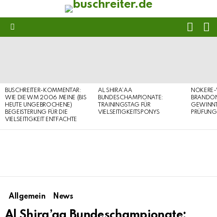
FOLL
S
US
Menu
LATEST
STORIES
BUSCHREITER-KOMMENTAR:
AL SHIRA’AA
NOKERE-
WIE DIE WM 2006 MEINE (BIS
BUNDESCHAMPIONATE:
BRANDON
HEUTE UNGEBROCHENE)
TRAININGSTAG FÜR
GEWINNT 
BEGEISTERUNG FÜR DIE
VIELSEITIGKEITSPONYS
PRÜFUNG
VIELSEITIGKEIT ENTFACHTE
Allgemein
News
Al Shira’aa Bundeschampionate: