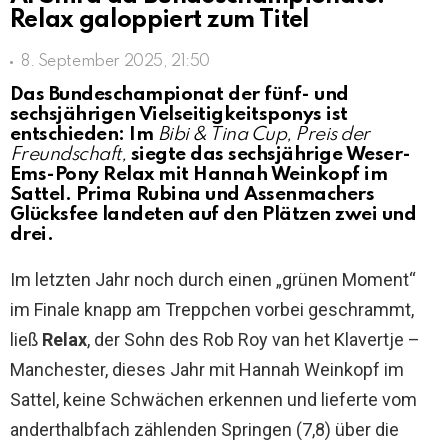
Relax galoppiert zum Titel
8. September 2025, 21:50
Das Bundeschampionat der fünf- und
sechsjährigen Vielseitigkeitsponys ist
entschieden: Im
Bibi & Tina Cup, Preis der
Freundschaft,
siegte das sechsjährige Weser-
Ems-Pony Relax mit Hannah Weinkopf im
Sattel. Prima Rubina und Assenmachers
Glücksfee landeten auf den Plätzen zwei und
drei.
Im letzten Jahr noch durch einen „grünen Moment“
im Finale knapp am Treppchen vorbei geschrammt,
ließ
Relax
, der Sohn des Rob Roy van het Klavertje –
Manchester, dieses Jahr mit Hannah Weinkopf im
Sattel, keine Schwächen erkennen und lieferte vom
anderthalbfach zählenden Springen (7,8) über die