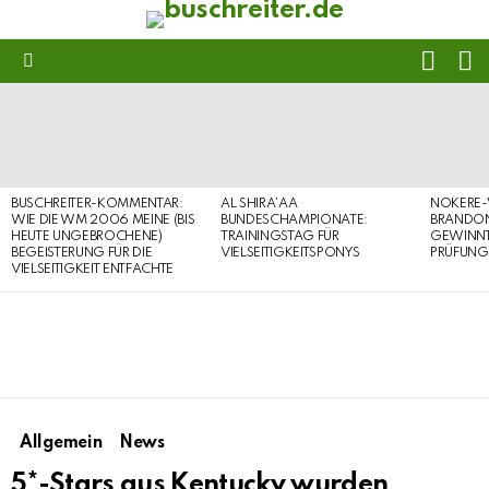
FOLL
S
US
Menu
LATEST
STORIES
BUSCHREITER-KOMMENTAR:
AL SHIRA’AA
NOKERE-
WIE DIE WM 2006 MEINE (BIS
BUNDESCHAMPIONATE:
BRANDON
HEUTE UNGEBROCHENE)
TRAININGSTAG FÜR
GEWINNT 
BEGEISTERUNG FÜR DIE
VIELSEITIGKEITSPONYS
PRÜFUNG
VIELSEITIGKEIT ENTFACHTE
Allgemein
News
5*-Stars aus Kentucky wurden